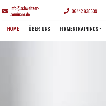
info@schweitzer-
06442 938639
seminare.de
HOME
ÜBER UNS
FIRMENTRAININGS