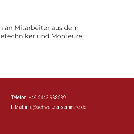
m an Mitarbeiter aus dem
cetechniker und Monteure.
Telefon: +49 6442 938639
E-Mail: info@schweitzer-seminare.de