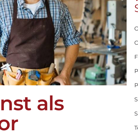
O
C
F
P
P
st als
S
S
or
T