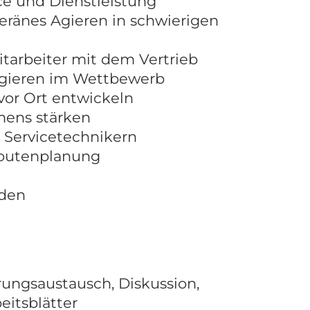
ce und Dienstleistung
ränes Agieren in schwierigen
tarbeiter mit dem Vertrieb
 Agieren im Wettbewerb
vor Ort entwickeln
mens stärken
 Servicetechnikern
Routenplanung
den
hrungsaustausch, Diskussion,
eitsblätter